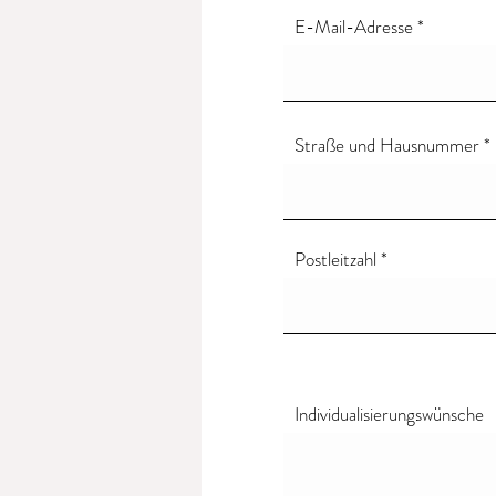
Wie geht es jetzt weiter? Wenn du gern
E-Mail-Adresse
melde mich innerhalb von drei Tagen per
generelle Inforationen bereits im Vorfeld
Generell sind Beratungen bei mir imm
Straße und Hausnummer
Postleitzahl
Individualisierungswünsche