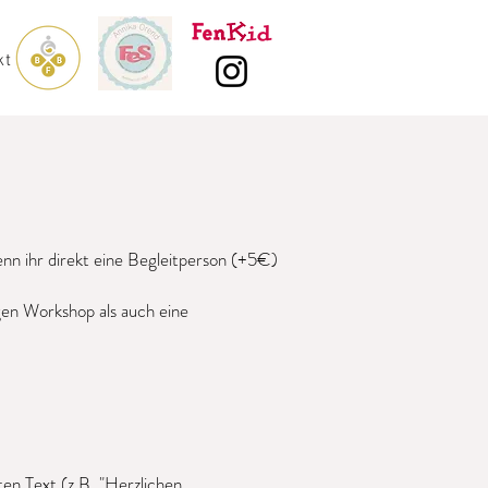
kt
n ihr direkt eine Begleitperson (+5€)
gen Workshop als auch eine
ten Text (z.B. "Herzlichen