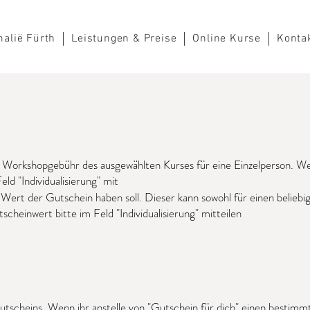
alië Fürth
Leistungen & Preise
Online Kurse
Konta
orkshopgebühr des ausgewählten Kurses für eine Einzelperson. Wen
eld "Individualisierung" mit
 Wert der Gutschein haben soll. Dieser kann sowohl für einen beliebi
heinwert bitte im Feld "Individualisierung" mitteilen
utscheins. Wenn ihr anstelle von "Gutschein für dich" einen bestimm