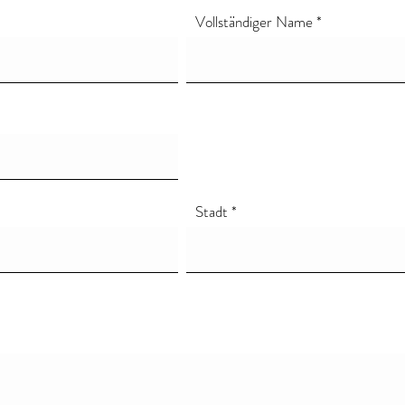
e eine Beratung buchen möchtest dann schreibe mir einfach über un
Vollständiger Name
 E-Mail bei dir mit konkreten Terminvorschlägen sowie ggf. einigen
 zu klären, sodass wir uns im eigentlichen Termin nicht damit aufhalt
er Mo-Do Vormittag möglich oder nach Vereinbarung auch am Nach
Stadt