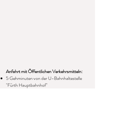
Anfahrt mit Öffentlichen Verkehrsmitteln:
5 Gehminuten von der U-Bahnhaltestelle
"Fürth Hauptbahnhof"
1 Gehminute von der Bushaltestelle
"Amalienstraße": Bus 67, 173, 174, 177, 178
Zu Fuß:
Es gibt Kinderwagenparkplätze im Durchgang
zum Hinterhof. Hierzu bitte im
Familienzentrum klingeln, die Kursleitung