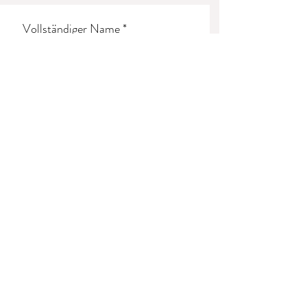
Vollständiger Name
E-Mail-Adresse
Adresse
Hast du noch Fragen oder
Anmerkungen?