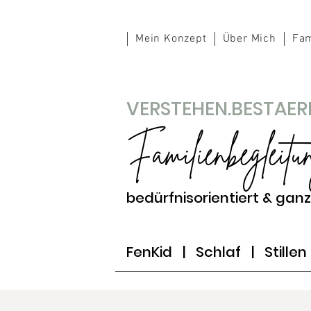
Mein Konzept
Über Mich
Fam
VERSTEHEN.BESTAERK
Familienbegleitu
bedürfnisorientiert & ganz
FenKid |
Schlaf
| Stille