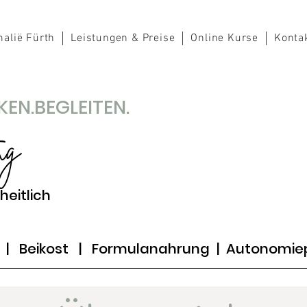
alië Fürth
Leistungen & Preise
Online Kurse
Konta
EN.BEGLEITEN.
ng
heitlich
n | Beikost | Formulanahr
ung | Autonomie