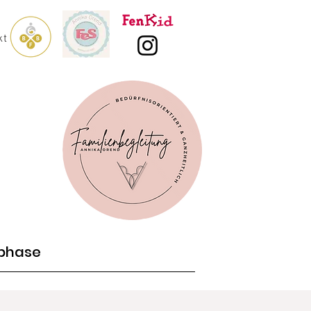
kt
phase