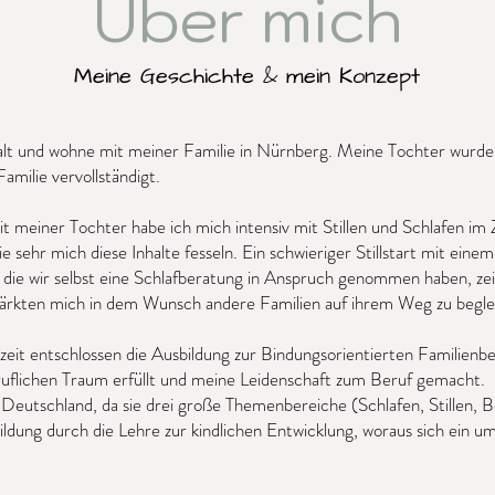
Über mich
Meine Geschichte & mein Konzept
 alt und wohne mit meiner Familie in Nürnberg. Meine Tochter wur
milie vervollständigt.
t meiner Tochter habe ich mich intensiv mit Stillen und Schlafen i
ie sehr mich diese Inhalte fesseln. Ein schwieriger Stillstart mit eine
r die wir selbst eine Schlafberatung in Anspruch genommen haben, ze
ärkten mich in dem Wunsch andere Familien auf ihrem Weg zu begle
eit entschlossen die Ausbildung zur Bindungsorientierten Familienbe
ruflichen Traum erfüllt und meine Leidenschaft zum Beruf gemacht.
n Deutschland, da sie drei große Themenbereiche (Schlafen, Stillen, B
dung durch die Lehre zur kindlichen Entwicklung, woraus sich ein um